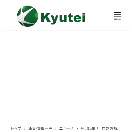
メ
イ
MENU
ン
コ
ン
テ
ン
ツ
へ
移
動
トップ
新着情報一覧
ニュース
今、話題！「自然冷媒