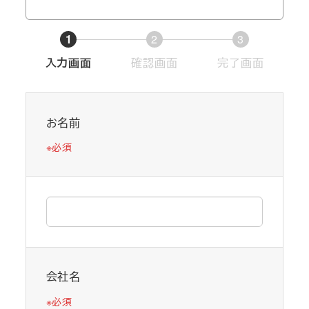
1
2
3
現
現
現
入力画面
確認画面
完了画面
在
在
在
表
表
表
示
示
示
お名前
さ
さ
さ
※必須
れ
れ
れ
て
て
て
い
い
い
る
る
る
画
画
画
面
面
面
で
で
で
会社名
す
す
す
※必須