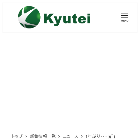
メ
イ
MENU
ン
コ
ン
テ
ン
ツ
へ
移
動
トップ
新着情報一覧
ニュース
1年ぶり・・・|дﾟ)